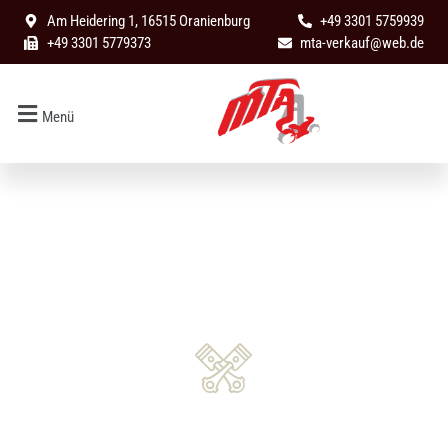
Am Heidering 1, 16515 Oranienburg
+49 3301
5759939
+49 3301
5779373
mta-verkauf
@
web
.de
Menü
Impressum