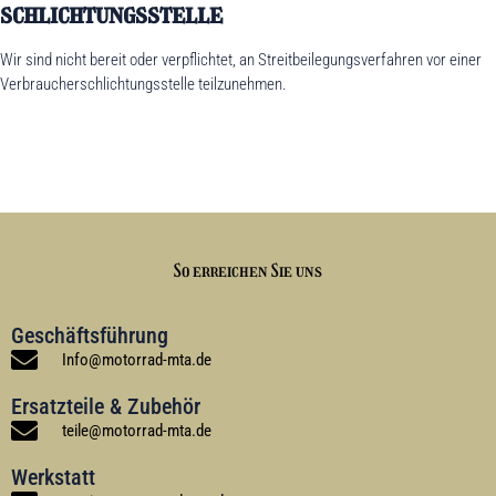
schlichtungs­stelle
Wir sind nicht bereit oder verpflichtet, an Streitbeilegungsverfahren vor einer
Verbraucherschlichtungsstelle teilzunehmen.
So erreichen Sie uns
Geschäftsführung
Info
@
motorrad-mta
.de
Ersatzteile & Zubehör
teile
@
motorrad-mta
.de
Werkstatt