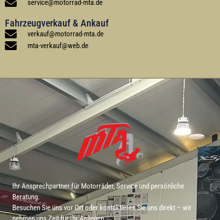
service
@
motorrad-mta
.de
Fahrzeugverkauf & Ankauf
verkauf
@
motorrad-mta
.de
mta-verkauf
@
web
.de
Ihr Ansprechpartner für Motorräder, Service und persönliche
Beratung.
Besuchen Sie uns vor Ort oder kontaktieren Sie uns direkt – wir
nehmen uns Zeit für Ihr Anliegen.