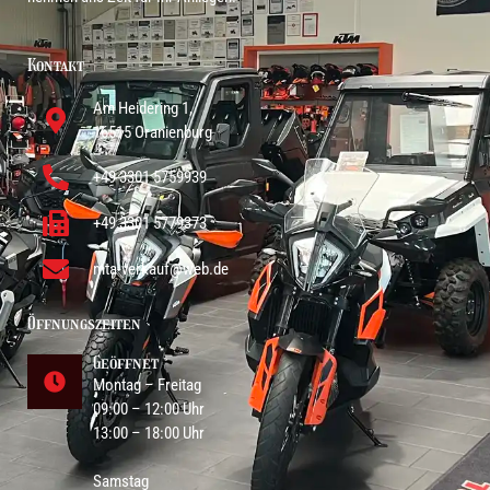
Kontakt
Am Heidering 1,
16515 Oranienburg
+49 3301
5759939
+49 3301
5779373
mta-verkauf
@
web
.de
Öffnungszeiten
Geöffnet
Montag – Freitag
09:00 – 12:00 Uhr
13:00 – 18:00 Uhr
Samstag